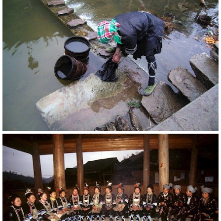
20804
RM
20801
RM