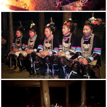
20790
RM
20788
RM