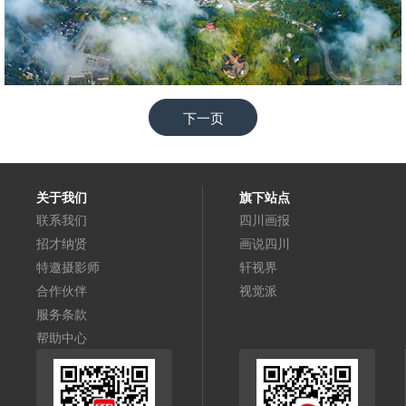
565468
RM
下一页
关于我们
旗下站点
联系我们
四川画报
招才纳贤
画说四川
特邀摄影师
轩视界
合作伙伴
视觉派
服务条款
帮助中心