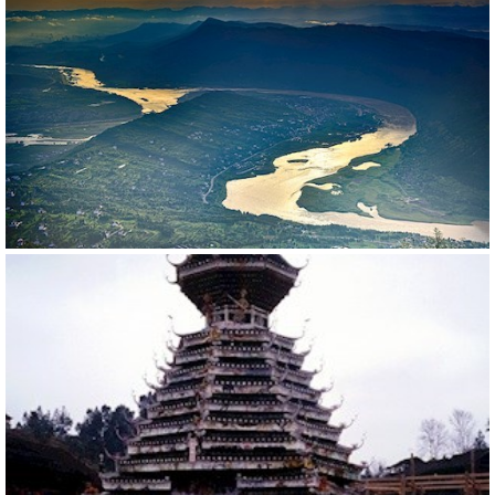
556407
RM