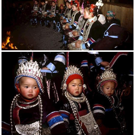
20781
RM