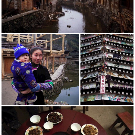
20775
RM
20794
20792
RM
RM