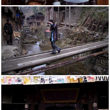
20770
RM
20797
RM