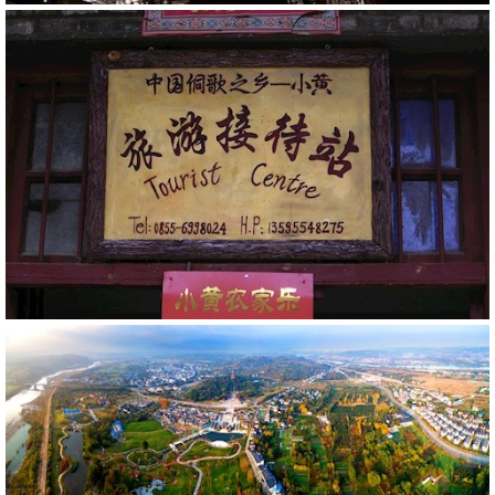
20779
RM
20799
RM