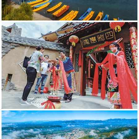
563541
RM
564574
RM