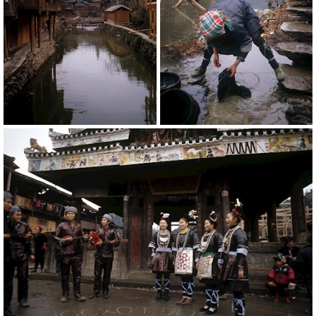
20772
20771
RM
RM