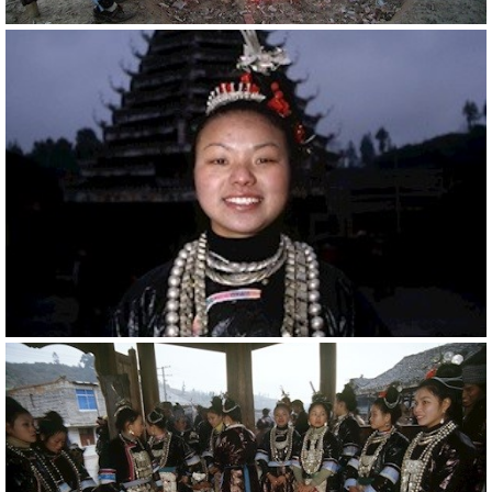
20787
RM
20786
RM