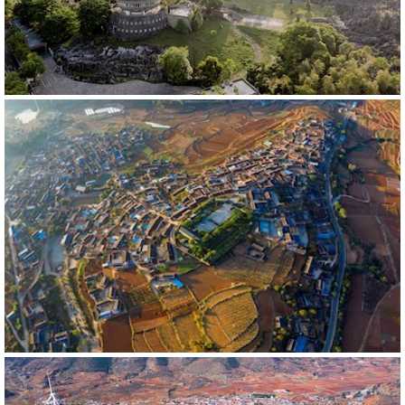
523133
RM
443849
RM