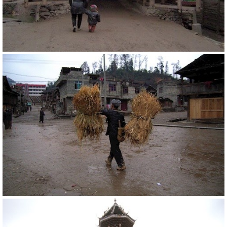
20802
RM
20800
RM