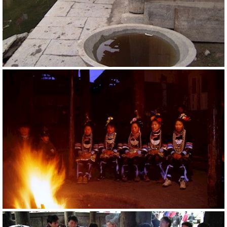
20796
RM
20777
RM