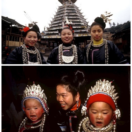
20783
RM