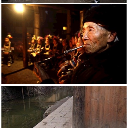
20784
RM
20778
RM