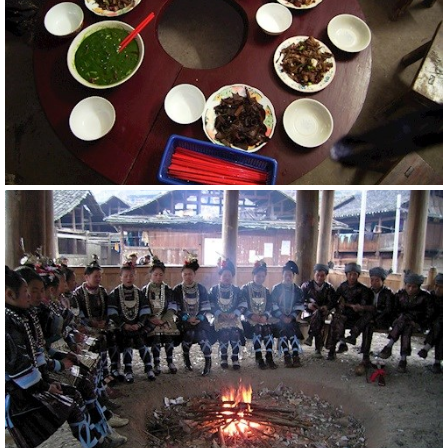
20791
RM