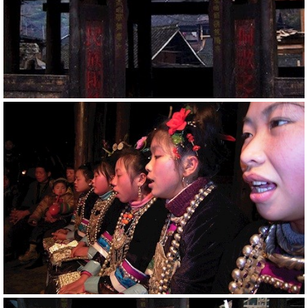
20793
RM