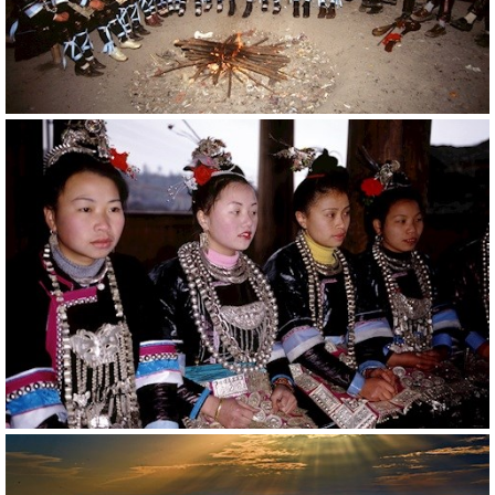
20782
RM
20768
RM