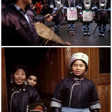
20774
RM