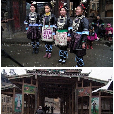
20789
RM
20803
RM