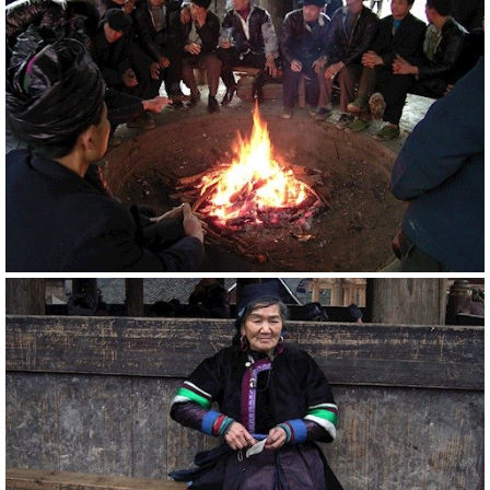
20806
RM