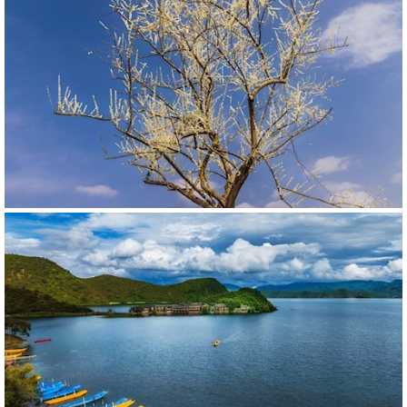
560895
RM