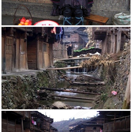
20805
RM
20798
RM