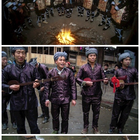
20785
RM