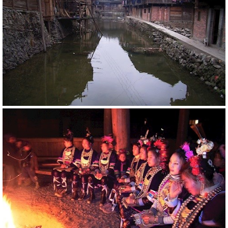
20795
RM