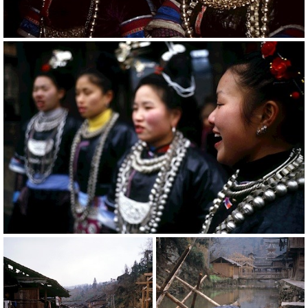
20780
RM
20773
RM