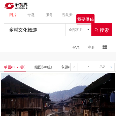
图片
专题
服务
视觉派
我要供稿
搜索
全部图片
登录
注册
/62
单图(3079张)
组图(40组)
专题(0组)