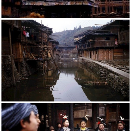
20769
RM
20776
RM