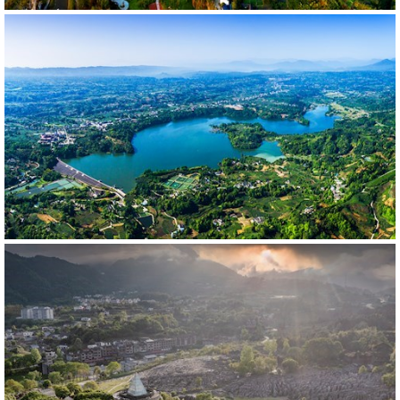
407687
RM
526706
RM