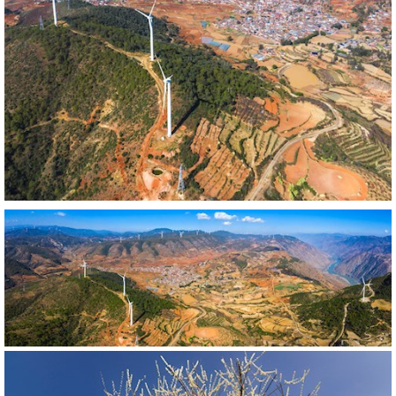
444448
RM
444450
RM