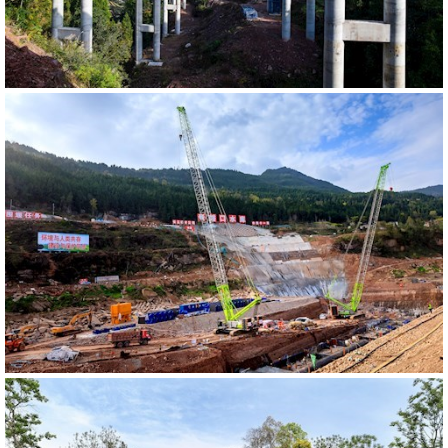
568342
RM
586634
RM