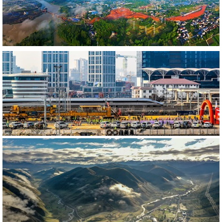
427682
RM
541057
RM