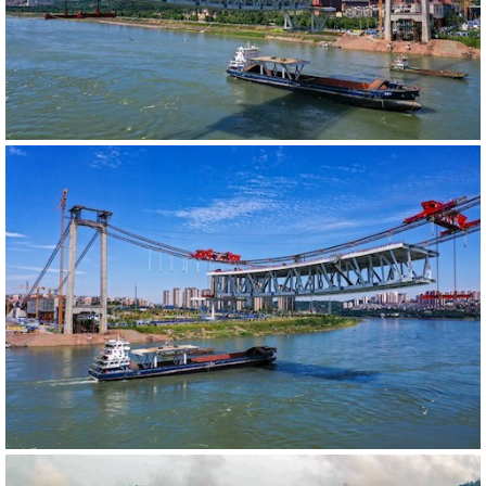
540249
RM
540247
RM