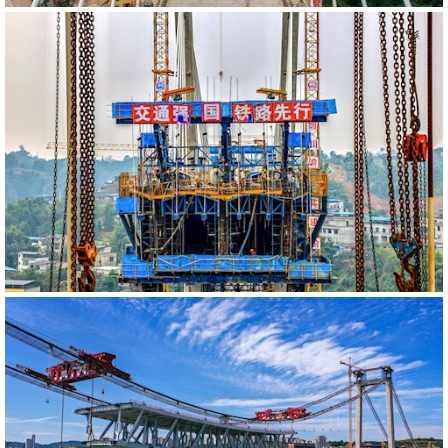
540591
RM
540588
RM