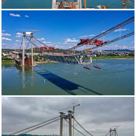
540223
RM
540228
RM