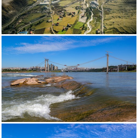
581034
RM
540242
RM