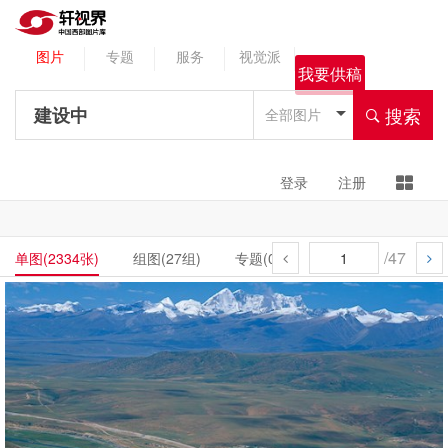
图片
专题
服务
视觉派
我要供稿
搜索
全部图片
登录
注册
/47
单图(2334张)
组图(27组)
专题(0组)