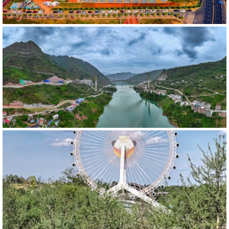
494868
RM
590721
RM