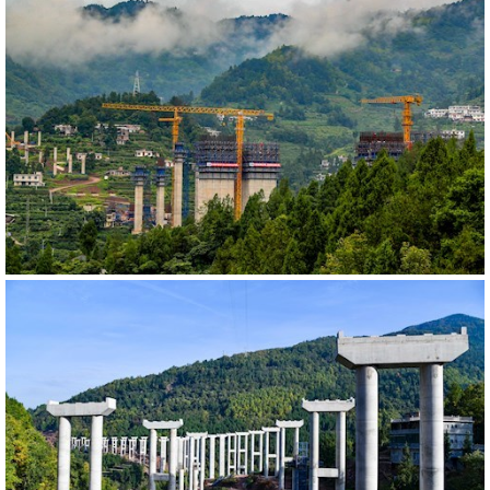
540101
RM