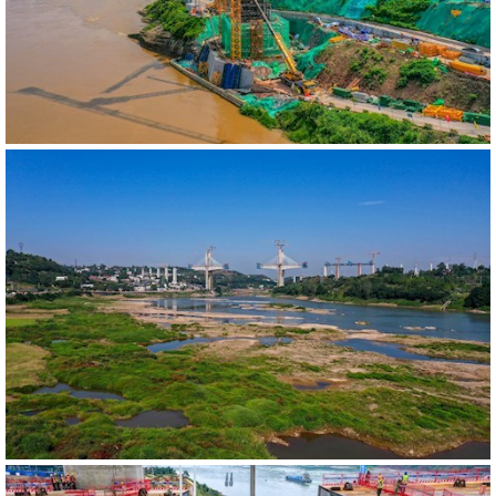
541871
RM
540498
RM