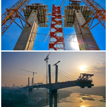
540146
RM