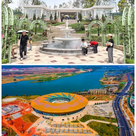
592779
RM