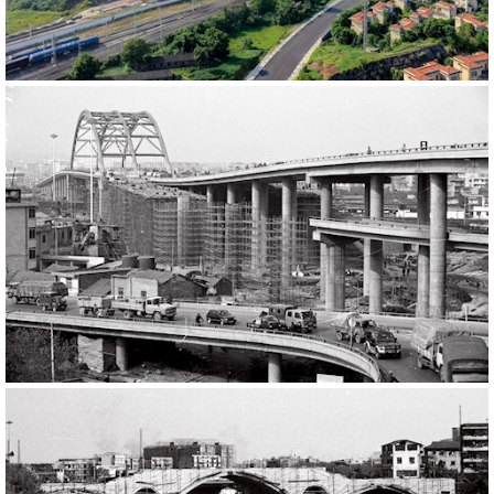
564404
RM
288329
RM