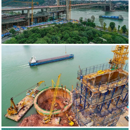
540650
RM