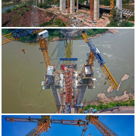
540496
RM
540213
RM