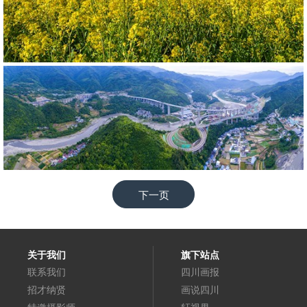
518752
RM
524173
RM
下一页
关于我们
旗下站点
联系我们
四川画报
招才纳贤
画说四川