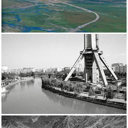
160390
RM
288331
RM