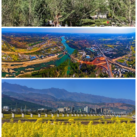
592742
RM
475298
RM