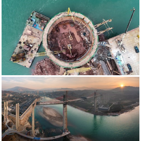
541064
RM
541063
RM