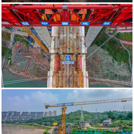
543621
RM
540635
RM