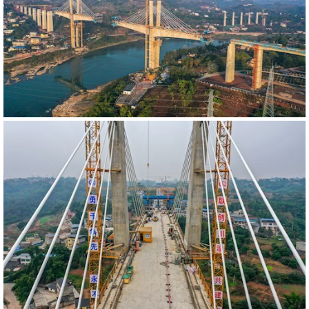
540655
RM