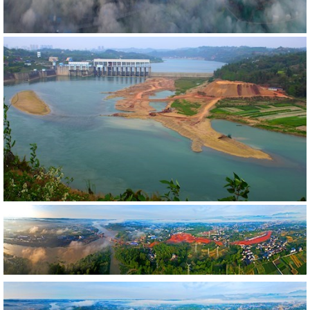
417540
RM
431274
RM
426219
RM