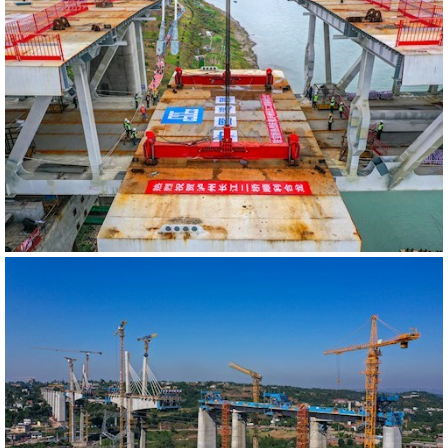
540633
RM