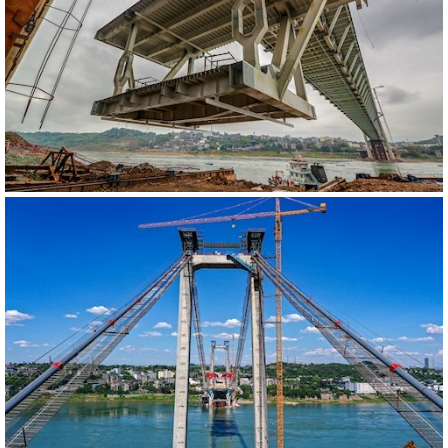
540639
RM