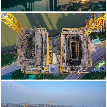
540652
RM
542054
RM