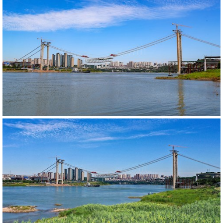
540239
RM