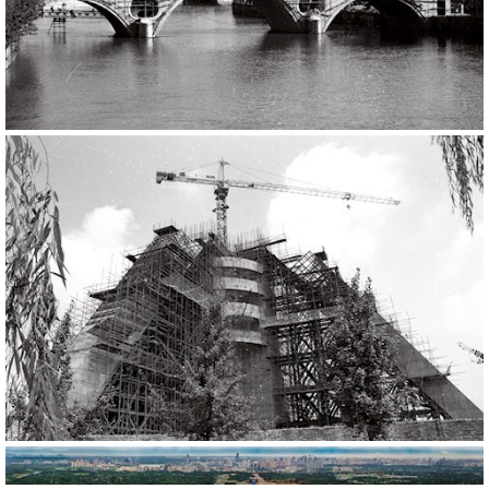
288327
RM
288330
RM