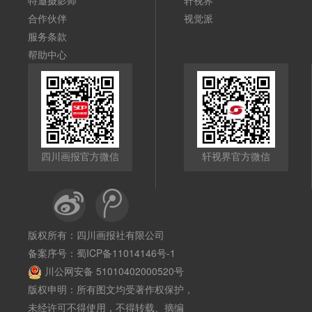
特邀摄影师
轩视界
合作伙伴
视觉派
服务条款
帮助中心
四川画报官方微信
轩视界官方微信
版权所有：四川画报社有限公司
备案序号：
蜀ICP备11014146号-1
川公网安备 51010402000520号
版权申明：所有图文均受著作权保护，
未经许可不得使用，不得转载、摘编