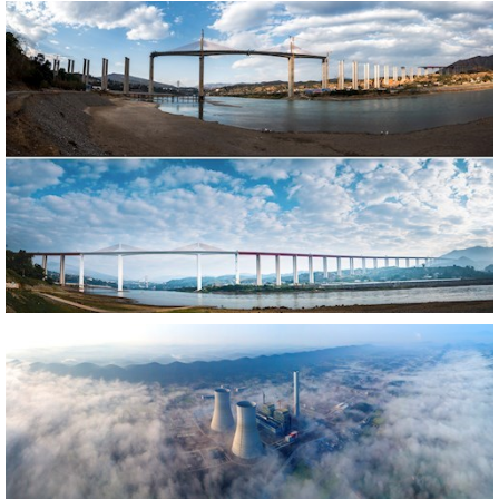
646890
RF
639148
RM