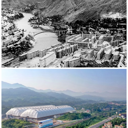
627775
RM