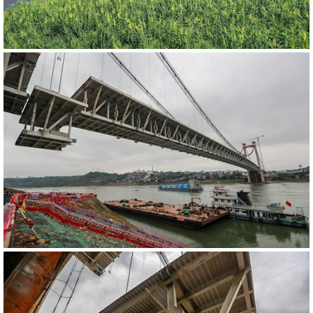
540245
RM
540641
RM