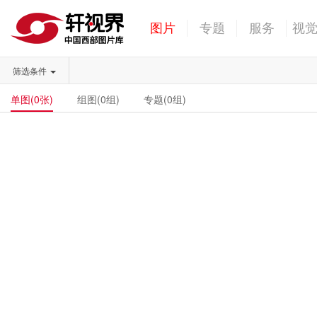
图片
专题
服务
视
筛选条件
单图(0张)
组图(0组)
专题(0组)