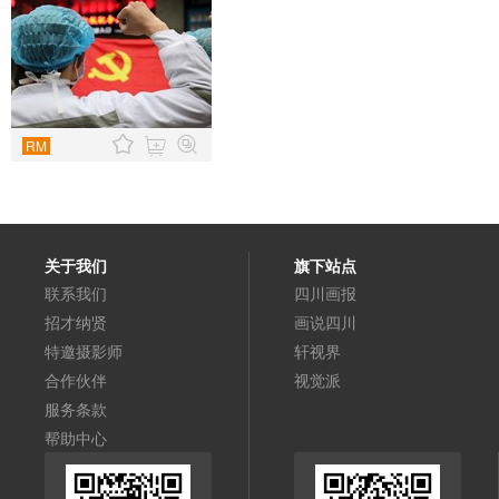
RM
关于我们
旗下站点
联系我们
四川画报
招才纳贤
画说四川
特邀摄影师
轩视界
合作伙伴
视觉派
服务条款
帮助中心