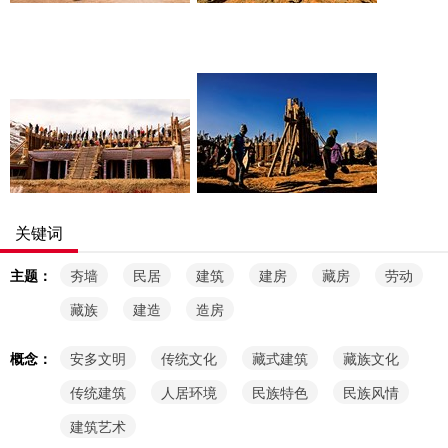
ID:375751
ID:375750
RM
RM
ID:375736
ID:375742
RM
RM
关键词
主题：
夯墙
民居
建筑
建房
藏房
劳动
藏族
建造
造房
概念：
安多文明
传统文化
藏式建筑
藏族文化
传统建筑
人居环境
民族特色
民族风情
建筑艺术