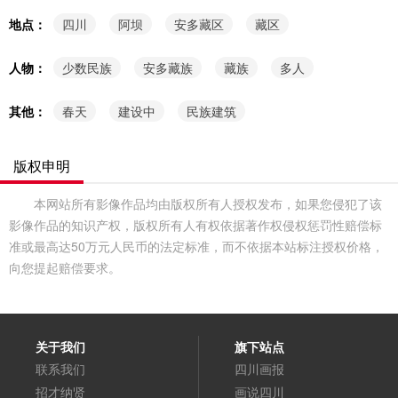
地点：
四川
阿坝
安多藏区
藏区
人物：
少数民族
安多藏族
藏族
多人
其他：
春天
建设中
民族建筑
版权申明
本网站所有影像作品均由版权所有人授权发布，如果您侵犯了该
影像作品的知识产权，版权所有人有权依据著作权侵权惩罚性赔偿标
准或最高达50万元人民币的法定标准，而不依据本站标注授权价格，
向您提起赔偿要求。
关于我们
旗下站点
联系我们
四川画报
招才纳贤
画说四川